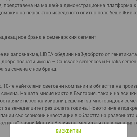
я, пред­ставена на мащабна де­монстрационна платфор­ма 
Домакин на перфектно изведеното оп­итно поле беше Живко
ещаващ нов бранд в семенарския сегмент
е ви запознахме, LIDEA обе­дини най-доброто от гене­тикат
 добре познати имена – Caussade semences и Euralis semen
а за семена с нов бранд.
д 10-те най-големи световни ком­пании в областта на произ
 семена. Нашата мисия както в България, така и на всички
доставяме пер­сонализирани решения за многовидови семен
т за земеделците през цялата година. Новото име е под­кр
пании със сери­озни инвестиции в облас­тта на развойната 
кетинга“, заяви Мартин Величков, мениджър на компания­т
БИСКВИТКИ