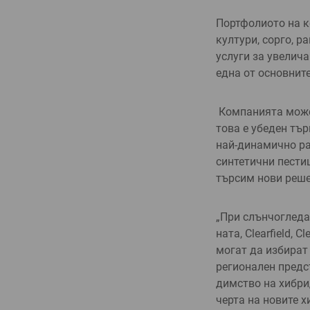
Портфолиото на к
култури, сорго, р
услуги за увелич
една от основните
Компанията може 
това е убеден тъ
най-динамич­но ра
синтетични пестиц
търсим нови реше
„При слънчогледа
ната, Clearfield, 
мо­гат да избира
регионален предст
димство на хибрид
черта на нови­те 