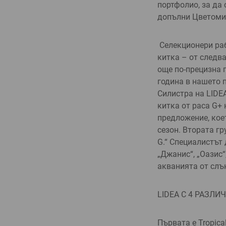
портфолио, за да 
допълни Цвето­ми
Селекционери раб
китка – от следва
още по-прецизна 
го­дина в нашето
Силистра на LIDEA
китка от раса G+ 
пред­ложение, кое
сезон. Втората гр
G.“ Специалистът 
„Джанис“, „Оаз­ис
акванията от слън
LIDEA С 4 РАЗЛ
Първата е Tropica