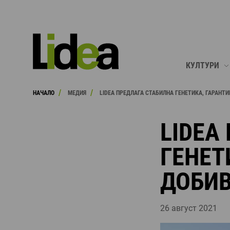
ТЪРСЕНЕ
КУЛТУРИ
/
/
НАЧАЛО
МЕДИЯ
LIDEA ПРЕДЛАГА СТАБИЛНА ГЕНЕТИКА, ГАРАНТ
ЦАРЕВИЦА
СЛЪНЧОГЛ
Е
LIDEA
ЖИТНИ КУЛ
ГЕНЕТ
РАПИЦА
ДОБИ
СОРГО
BIO
26 август 2021
ВИЖ ВСИЧК