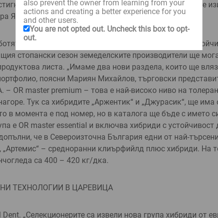
also prevent the owner from learning from your
стигнем до всеки земеделец и да отговорим на неговите из­
actions and creating a better experience for you
ра Янулова.
and other users.
You are not opted out. Uncheck this box to opt-
out.
отят в посока извеждането на по-добри хибриди с устой­чи
щия стопански се­зон земеделските произ­водители ще мога
продуктова листа. „Имаме два нови раздела, които ще вля
 портфолио, поясни Мариян Михайлов, търговски представи
. – OR master premium – това е най-висо­ко ниво на толера
на­горе. Тук са хибридите „Ар­жентик“ и „Джурасик“, ще има
то в момента е под номер, но в каталога ще бъде с името с
упа е OR master essential и включва хибриди с устой­чивост
допълни, че в Североизточна България едни от най-търсени
“, „Артемис“ – средно­ранни клиърфийлд плюс хибриди. На т
чогледа са 400 – 420 кг/дка.
ИЧНИ ТЕХНОЛОГИИ В ЦАРЕВИЦА
l Dent. „Селекционерите са изве­ли нова група хибриди от 