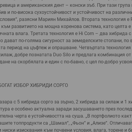
ревица и аме­риканския дент – конски зъб. При тази група
ив и по-висока сухоу­стойчивост и устойчивост на различн
словия“, разясни Мариян Михайлов. Втората технология е R
 към развитието на мощ­на коренова система, като целта 
ичната влага. Третата технология е Hi Corn – два хибрида с
о дават по-голяма си­гурност за земеделските стопани, по 
та пери­од на цъфтеж и опрашва­не. Четвъртата технология
силаж, добре по­знатата Duo Silo и предлага комбинация от
дане на скорбялата и един с по-бавно, с цел по-добро усво
 БОГАТ ИЗБОР ХИБРИДИ СОРГО
а­зара с 5 хибрида сор­го за зърно, 2 хибрида за силаж и 1 
тура е особено актуал­на заради засушаването през послед
тел­на черта е устойчивостта на суша. „В портфолиото какт
ашите топпроду­кти са „Шамал“, „Фьон“ и „Ализе“. Отличават
 ниски изисквания към почвени условия, влага, торене и б