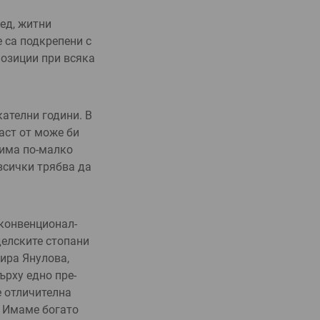
ед, житни
е са подкрепени с
позиции при всяка
ателни години. В
аст от може би
 има по-малко
всички трябва да
 конвенционал­
еделските стопани
и­ра Янулова,
ърху едно пре­
е отличителна
. Имаме богато