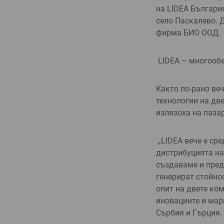
на LIDEA Българи
село Паскалево. 
фирма БИО ООД.
LIDEA – многооб
Както по-рано веч
технологии на две
излязоха на пазар
„LIDEA вече е сре
дистрибуцията на
създа­ваме и пре
генерират стойнос
опит на двете ком
иновациите и мар
Сърбия и Гърция.