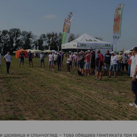
 ца­ревица и слънчоглед – това обещава генетика­та при п