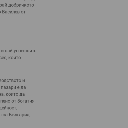
край добричкото
 Ва­силев от
а и най-успешните
ces, които
­водството и
 пазари е да
а, които да
епено от богатия
дейност,
а за България,