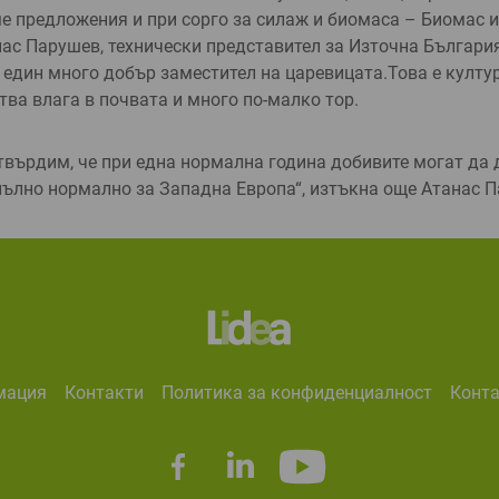
ме предложе­ния и при сорго за силаж и биомаса – Биомас 
с Парушев, техниче­ски представител за Източ­на България
 един много добър заместител на царевицата.Това е култур
тва влага в почвата и много по-малко тор.
вър­дим, че при една нормал­на година добивите могат да 
апълно нормално за Западна Европа“, изтък­на още Атанас 
мация
контакти
политика за конфиденциалност
конт