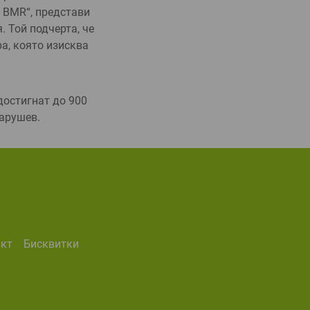
и BMR“, представи
. Той подчерта, че
а, която изисква
достигнат до 900
Парушев.
акт
бисквитки