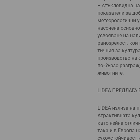
– стък­ловидна ца
показатели за доб
метеорологични у
насочена основно
усво­яване на нал
ранозрелост, коит
тичния за култура
производ­ство на 
по-бързо разграж­
животните.
LIDEA ПРЕДЛАГА
LIDEA излиза на п
Атрактивната кул
като нейна отличи
така и в Европа н
сухоустойчивост и