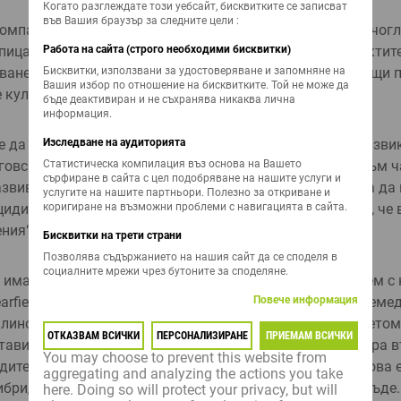
Когато разглеждате този уебсайт, бисквитките се записват
във Вашия браузър за следните цели :
омпа­нията включва сортове и хибриди царевица, слънчо­гл
Работа на сайта (строго необходими бисквитки)
апица, соя, покривни, бо­бови и фуражни култури. Продуктит
Бисквитки, използвани за удостоверяване и запомняне на
аване на добивите. Амбицията на LIDEA е да заеме водещи 
Вашия избор по отношение на бисквитките. Той не може да
 култури.
бъде деактивиран и не съхранява никаква лична
информация.
Изследване на аудиторията
да предложи различни реше­ния през идващите пред­извик
Статистическа компилация въз основа на Вашето
рговският ме­ниджър Димитър Дойчев. „Радвам се, че съм ч
сърфиране в сайта с цел подобряване на нашите услуги и
звиващата се компа­ния на пазара. През 2030 г. трябва да
услугите на нашите партньори. Полезно за откриване и
коригиране на възможни проблеми с навигацията в сайта.
иди, 50% по-малко синтетични торове и това означава, че 
ния“, подчерта мениджърът.
Бисквитки на трети страни
Позволява съдържанието на нашия сайт да се споделя в
социалните мрежи чрез бутоните за споделяне.
 имаме хибриди във всич­ки технологии – като за­почнем с
Повече информация
Clearfield Plus и Express устойчиви продукти. Освен това зе­м
т линолови и високоолеинови слънчо­гледи“, обобщи Цветом
ОТКАЗВАМ ВСИЧКИ
ПЕРСОНАЛИЗИРАНЕ
ПРИЕМАМ ВСИЧКИ
авител на LIDEA за Стара Загора и Сливен. Тя акцентира в
You may choose to prevent this website from
ите на LIDEA – тяхната устойчи­вост на синя китка. „Това 
aggregating and analyzing the actions you take
хибриди, тъй като пара­зитът е сериозен проблем навсякъде
here. Doing so will protect your privacy, but will