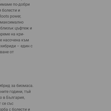
 имаме по-добри
и болести и
oots power,
е максимално
 бли­зък цъфтеж и
време на кри­
 е насочена към
 хибриди – един с
яване от
хибрид за биомаса.
ните години, тъй
о в България,
 се със
орба с болести и