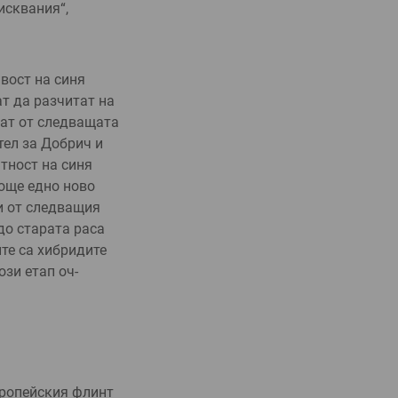
исквания“,
вост на синя
т да раз­читат на
зат от следващата
тел за Добрич и
нтност на синя
 още едно ново
и от след­ващия
 до старата раса
те са хибридите
ози етап оч­
европейския флинт