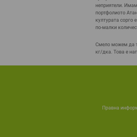
непри­ятели. Има
портфолиото Атана
културата сорго е
по-малки ко­личес
Смело можем да т
кг/дка. Това е н
правна инфор