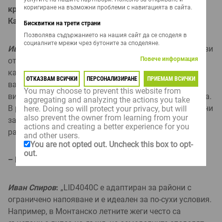
коригиране на възможни проблеми с навигацията в сайта.
критичен фактор за земеделските производители.
Как се представя LID4040C в това отношение?
Бисквитки на трети страни
Позволява съдържанието на нашия сайт да се споделя в
социалните мрежи чрез бутоните за споделяне.
Иван Спиров
:
„Точно така. Една от най-големите ползи
Повече информация
от LID4040C е високата му устойчивост на болести
като фузариум и хелминтоспориум. Това е много
ОТКАЗВАМ ВСИЧКИ
ПЕРСОНАЛИЗИРАНЕ
ПРИЕМАМ ВСИЧКИ
важно, особено за по-малки земеделци, които не
You may choose to prevent this website from
винаги имат големи ресурси за защита на растенията.
aggregating and analyzing the actions you take
В районите на Монтана и Видин отчетохме минимални
here. Doing so will protect your privacy, but will
also prevent the owner from learning from your
загуби от болести, което значително намалява
actions and creating a better experience for you
разходите.“
and other users.
You are not opted out. Uncheck this box to opt-
out.
– В условия на суша как се представя този хибрид?
Иван Спиров
:
„LID4040C е адаптиран за райони с
ограничено напояване и е идеален за по-сухи условия.
Например, в Монтанско летните жеги често са