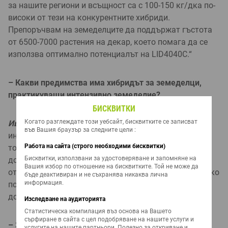
за нашите региони и всъщност са с 100-150 кг/дка по-
високи от тези на конкурентните хибриди.
Препоръчвам на земеделците да поддържат гъстота
от 6500-7000 растения на декар, което помага да се
използва оптимално потенциалът на LID4040C.“
– Какви предимства има хибридът за земеделци,
практикуващи интензивно земеделие?
БИСКВИТКИ
Когато разглеждате този уебсайт, бисквитките се записват
Иван Спиров
:
„LID4040C е отлично адаптиран за
във Вашия браузър за следните цели :
интензивни методи на земеделие. При правилно
Работа на сайта (строго необходими бисквитки)
торене и напояване хибридът осигурява високи
Бисквитки, използвани за удостоверяване и запомняне на
добиви. Друго важно предимство е, че може да се
Вашия избор по отношение на бисквитките. Той не може да
отглежда на различни почви – например, в Монтанско
бъде деактивиран и не съхранява никаква лична
информация.
почвите са тежки, но LID4040C показва стабилност
дори при тези предизвикателни условия.“
Изследване на аудиторията
Статистическа компилация въз основа на Вашето
сърфиране в сайта с цел подобряване на нашите услуги и
– Знаем, че устойчивостта на болести също е
услугите на нашите партньори. Полезно за откриване и