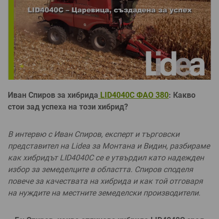
Иван Спиров за хибрида
LID4040C ФАО 380
: Какво
стои зад успеха на този хибрид?
В интервю с Иван Спиров, експерт и търговски
представител на Lidea за Монтана и Видин, разбираме
как хибридът LID4040C се е утвърдил като надежден
избор за земеделците в областта. Спиров споделя
повече за качествата на хибрида и как той отговаря
на нуждите на местните земеделски производители.