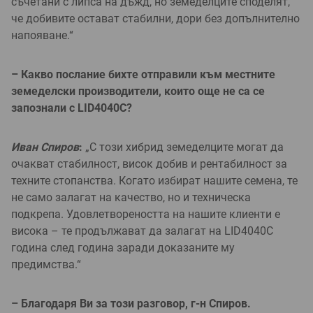
съчетани с липса на дъжд, но земеделците споделят,
че добивите остават стабилни, дори без допълнително
напояване.“
– Какво послание бихте отправили към местните
земеделски производители, които още не са се
запознали с LID4040C?
Иван Спиров
:
„С този хибрид земеделците могат да
очакват стабилност, висок добив и рентабилност за
техните стопанства. Когато избират нашите семена, те
не само залагат на качество, но и техническа
подкрепа. Удовлетвореността на нашите клиенти е
висока – те продължават да залагат на LID4040C
година след година заради доказаните му
предимства.“
– Благодаря Ви за този разговор, г-н Спиров.