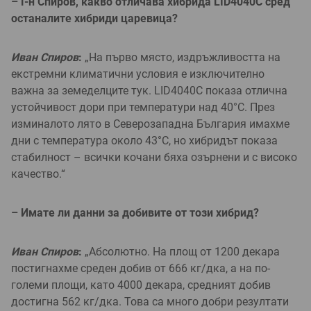
– Г-н Спиров, какво отличава хибрида LID4040C сред
останалите хибриди царевица?
Иван Спиров
:
„На първо място, издръжливостта на
екстремни климатични условия е изключително
важна за земеделците тук. LID4040C показа отлична
устойчивост дори при температури над 40°C. През
изминалото лято в Северозападна България имахме
дни с температура около 43°C, но хибридът показа
стабилност – всички кочани бяха озърнени и с високо
качество.“
– Имате ли данни за добивите от този хибрид?
Иван Спиров
:
„Абсолютно. На площ от 1200 декара
постигнахме среден добив от 666 кг/дка, а на по-
големи площи, като 4000 декара, средният добив
достигна 562 кг/дка. Това са много добри резултати